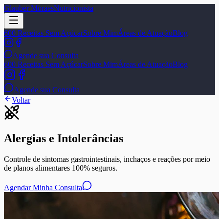
Glauber Moraes
Nutricionista
600 Receitas Sem Açúcar
Sobre Mim
Áreas de Atuação
Blog
Agende sua Consulta
600 Receitas Sem Açúcar
Sobre Mim
Áreas de Atuação
Blog
Agende sua Consulta
Voltar
Alergias e Intolerâncias
Controle de sintomas gastrointestinais, inchaços e reações por meio
de planos alimentares 100% seguros.
Agendar Minha Consulta