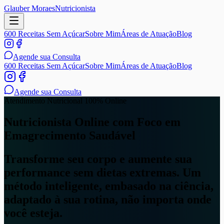
Glauber Moraes
Nutricionista
600 Receitas Sem Açúcar
Sobre Mim
Áreas de Atuação
Blog
Agende sua Consulta
600 Receitas Sem Açúcar
Sobre Mim
Áreas de Atuação
Blog
Agende sua Consulta
Atendimento Nutricional 100% Online
Nutricionista Online com Foco em
Emagrecimento
Saudável
Transforme seu corpo e aumente sua
performance sem dietas extremas. Um
método inteligente, embasado na ciência,
adaptado à sua rotina, não importa onde
você esteja.