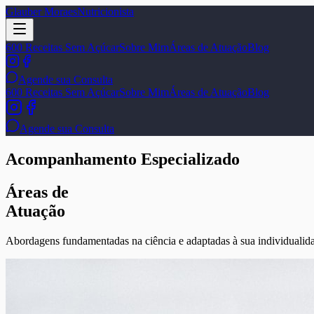
Glauber Moraes
Nutricionista
600 Receitas Sem Açúcar
Sobre Mim
Áreas de Atuação
Blog
Agende sua Consulta
600 Receitas Sem Açúcar
Sobre Mim
Áreas de Atuação
Blog
Agende sua Consulta
Acompanhamento Especializado
Áreas de
Atuação
Abordagens fundamentadas na ciência e adaptadas à sua individualida