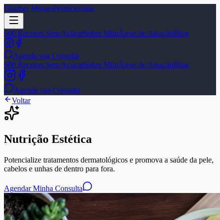
Glauber Moraes
Nutricionista
600 Receitas Sem Açúcar
Sobre Mim
Áreas de Atuação
Blog
Agende sua Consulta
600 Receitas Sem Açúcar
Sobre Mim
Áreas de Atuação
Blog
Agende sua Consulta
Voltar
Nutrição Estética
Potencialize tratamentos dermatológicos e promova a saúde da pele,
cabelos e unhas de dentro para fora.
Agendar Minha Consulta