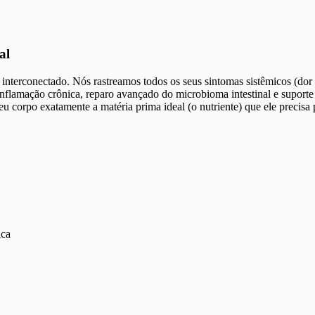
al
terconectado. Nós rastreamos todos os seus sintomas sistêmicos (dor de
amação crônica, reparo avançado do microbioma intestinal e suporte ao
eu corpo exatamente a matéria prima ideal (o nutriente) que ele precis
ica