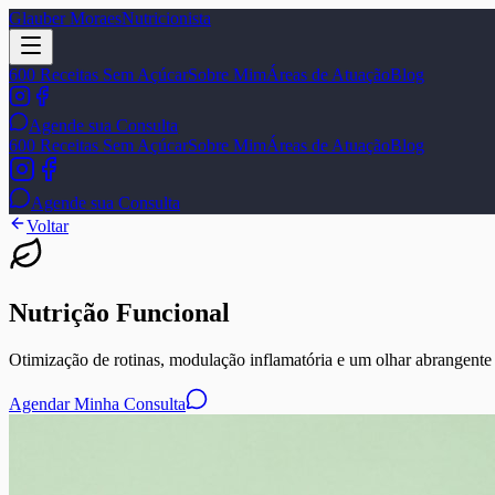
Glauber Moraes
Nutricionista
600 Receitas Sem Açúcar
Sobre Mim
Áreas de Atuação
Blog
Agende sua Consulta
600 Receitas Sem Açúcar
Sobre Mim
Áreas de Atuação
Blog
Agende sua Consulta
Voltar
Nutrição Funcional
Otimização de rotinas, modulação inflamatória e um olhar abrangente
Agendar Minha Consulta